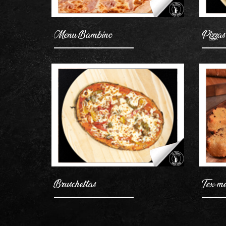
Menu Bambino
Pizzas
Bruschettas
Tex-m