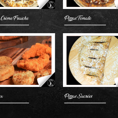
 Crème Fraîche
Pizzas Tomate
AJOUTER
AJOUTER
ex
Pizzas Sucrées