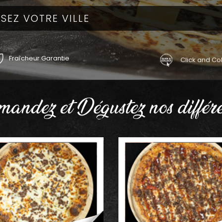
Fraîcheur Garantie
Click and Col
andez et Dégustez nos différe
AJOUTER
AJOUTER