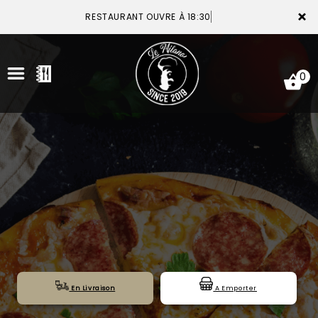
×
RESTAURANT OUVRE À 18:30
0
ACCUEIL
LA CARTE
VOTRE COMPTE
NOTRE RESTAURANT
VOS AVIS
En Livraison
A Emporter
MENTIONS LÉGALES