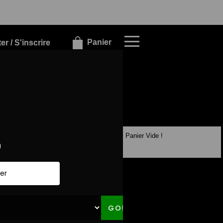
×
×
Panier
r / S'inscrire
Panier Vide !