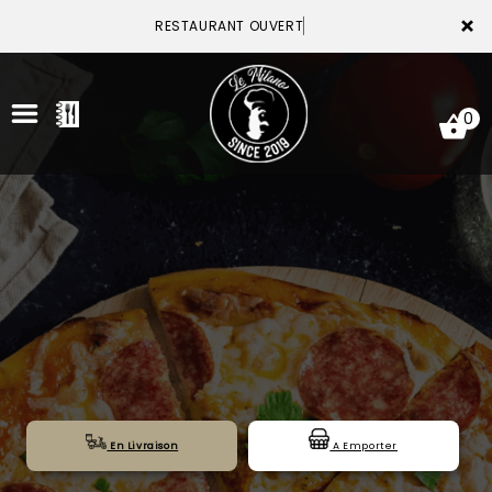
×
RESTAURANT OUVERT
0
ACCUEIL
LA CARTE
VOTRE COMPTE
NOTRE RESTAURANT
VOS AVIS
En Livraison
A Emporter
MENTIONS LÉGALES