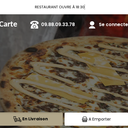
V
 Carte
09.88.09.33.78
Se connecter
En Livraison
A Emporter