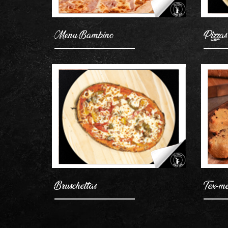
Menu Bambino
Pizzas
Bruschettas
Tex-m