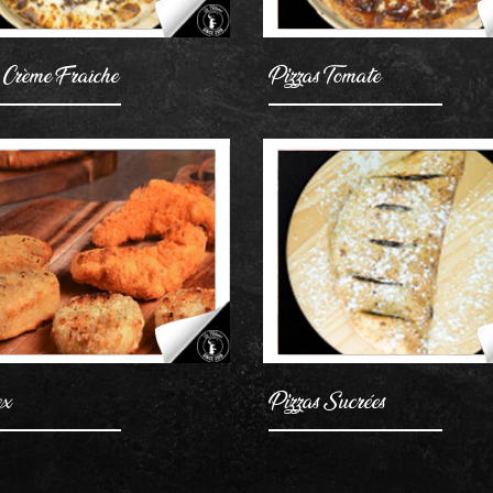
 Crème Fraîche
Pizzas Tomate
AJOUTER
AJOUTER
ex
Pizzas Sucrées