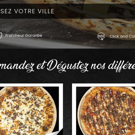
Fraîcheur Garantie
Click and Col
andez et Dégustez nos différe
AJOUTER
AJOUTER