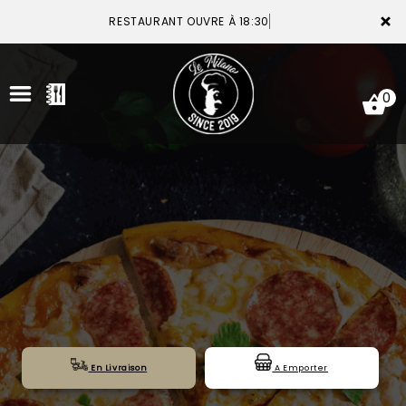
×
RESTAURANT OUVRE À 18:30
0
ACCUEIL
LA CARTE
VOTRE COMPTE
NOTRE RESTAURANT
VOS AVIS
En Livraison
A Emporter
MENTIONS LÉGALES