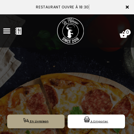
×
RESTAURANT OUVRE À 18:30
0
ACCUEIL
LA CARTE
VOTRE COMPTE
NOTRE RESTAURANT
VOS AVIS
En Livraison
A Emporter
MENTIONS LÉGALES