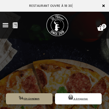
×
RESTAURANT OUVRE À 18:30
0
ACCUEIL
LA CARTE
VOTRE COMPTE
NOTRE RESTAURANT
VOS AVIS
En Livraison
A Emporter
MENTIONS LÉGALES