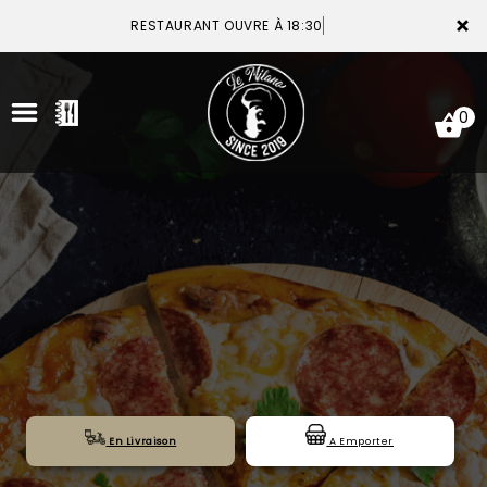
×
RESTAURANT OUVRE À 18:30
0
ACCUEIL
LA CARTE
VOTRE COMPTE
NOTRE RESTAURANT
VOS AVIS
En Livraison
A Emporter
MENTIONS LÉGALES