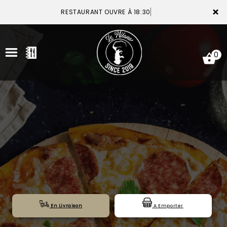
×
RESTAURANT OUVRE À 18:30
0
ACCUEIL
LA CARTE
VOTRE COMPTE
NOTRE RESTAURANT
VOS AVIS
En Livraison
A Emporter
MENTIONS LÉGALES