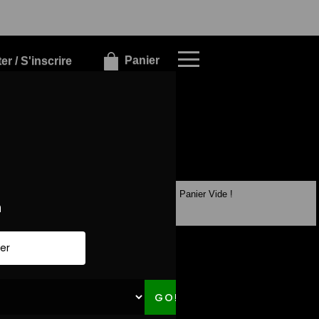
×
×
Panier
r / S'inscrire
Panier Vide !