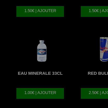
1.50€ | AJOUTER
1.50€ | A
EAU
MINERALE 33CL
RED
BULL
1.00€ | AJOUTER
2.50€ | A