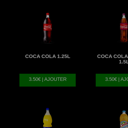
COCA
COLA 1.25L
COCA
COLA
1.5
3.50€ | AJOUTER
3.50€ | A