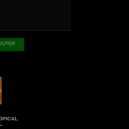
 CHERRY
L
JOUTER
OPICAL
L