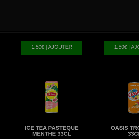
COCA
COLA ZERO
COCA
COLA
33CL
33C
1.50€ | AJOUTER
1.50€ | A
ICE
TEA PASTEQUE
OASIS
TR
MENTHE 33CL
33C