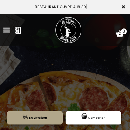
×
RESTAURANT OUVRE À 18:30
0
ACCUEIL
LA CARTE
VOTRE COMPTE
NOTRE RESTAURANT
VOS AVIS
En Livraison
A Emporter
MENTIONS LÉGALES