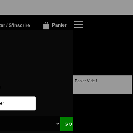
×
×
Panier
r / S'inscrire
Panier Vide !