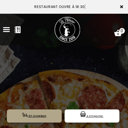
×
RESTAURANT OUVRE À 18:30
0
ACCUEIL
LA CARTE
VOTRE COMPTE
NOTRE RESTAURANT
VOS AVIS
En Livraison
A Emporter
MENTIONS LÉGALES