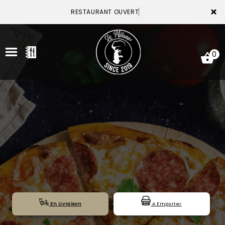
×
RESTAURANT OUVERT
0
ACCUEIL
LA CARTE
VOTRE COMPTE
NOTRE RESTAURANT
VOS AVIS
En Livraison
A Emporter
MENTIONS LÉGALES