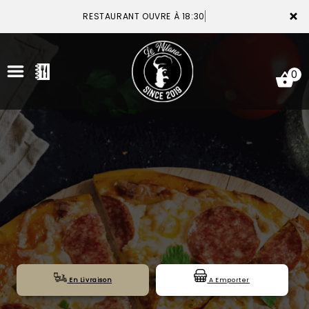
×
RESTAURANT OUVRE À 18:30
0
ACCUEIL
LA CARTE
VOTRE COMPTE
NOTRE RESTAURANT
VOS AVIS
En Livraison
A Emporter
MENTIONS LÉGALES