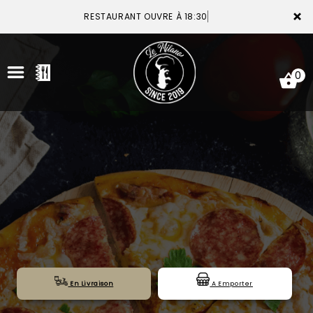
×
RESTAURANT OUVRE À 18:30
0
ACCUEIL
LA CARTE
VOTRE COMPTE
NOTRE RESTAURANT
VOS AVIS
En Livraison
A Emporter
MENTIONS LÉGALES