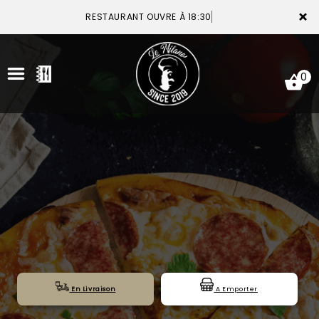
×
RESTAURANT OUVRE À 18:30
0
ACCUEIL
LA CARTE
VOTRE COMPTE
NOTRE RESTAURANT
VOS AVIS
En Livraison
A Emporter
MENTIONS LÉGALES