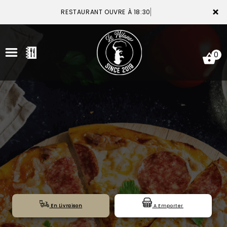
×
RESTAURANT OUVRE À 18:30
0
ACCUEIL
LA CARTE
VOTRE COMPTE
NOTRE RESTAURANT
VOS AVIS
En Livraison
A Emporter
MENTIONS LÉGALES