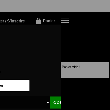
×
×
Panier
r / S'inscrire
Panier Vide !