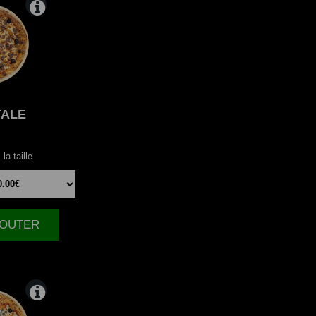
TALE
la taille
AJOUTER