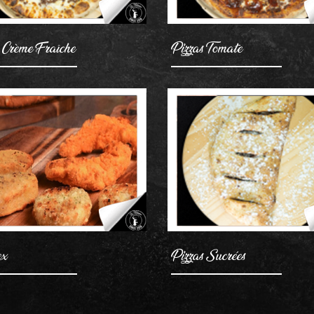
 Crème Fraîche
Pizzas Tomate
AJOUTER
AJOUTER
ex
Pizzas Sucrées