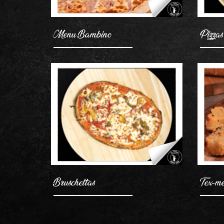
Menu Bambino
Pizzas
Bruschettas
Tex-m