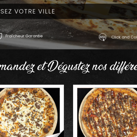
Fraîcheur Garantie
Click and Col
andez et Dégustez nos différe
AJOUTER
AJOUTER