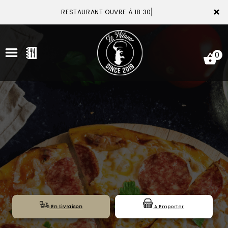
×
RESTAURANT OUVRE À 18:30
0
ACCUEIL
LA CARTE
VOTRE COMPTE
NOTRE RESTAURANT
VOS AVIS
En Livraison
A Emporter
MENTIONS LÉGALES