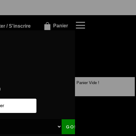
×
×
Panier
r / S'inscrire
Panier Vide !