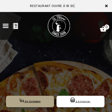
×
RESTAURANT OUVRE À 18:30
0
ACCUEIL
LA CARTE
VOTRE COMPTE
NOTRE RESTAURANT
VOS AVIS
En Livraison
A Emporter
MENTIONS LÉGALES