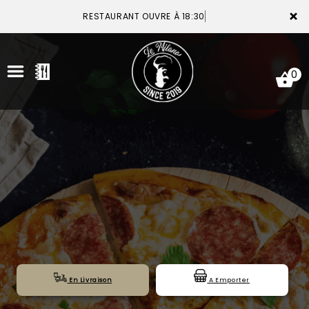
×
RESTAURANT OUVRE À 18:30
0
ACCUEIL
LA CARTE
VOTRE COMPTE
NOTRE RESTAURANT
VOS AVIS
En Livraison
A Emporter
MENTIONS LÉGALES