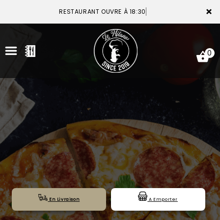
×
RESTAURANT OUVRE À 18:30
0
ACCUEIL
LA CARTE
VOTRE COMPTE
NOTRE RESTAURANT
VOS AVIS
En Livraison
A Emporter
MENTIONS LÉGALES