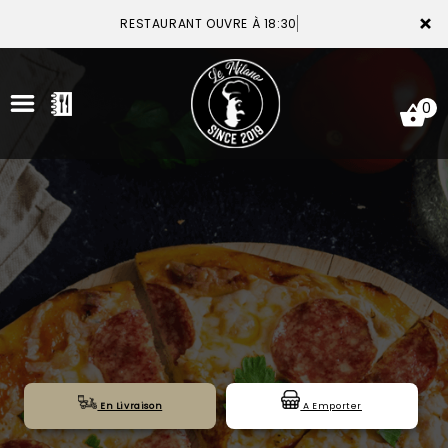
×
RESTAURANT OUVRE À 18:30
0
ACCUEIL
LA CARTE
VOTRE COMPTE
NOTRE RESTAURANT
VOS AVIS
En Livraison
A Emporter
MENTIONS LÉGALES