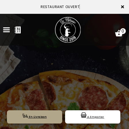
×
RESTAURANT OUVERT
0
ACCUEIL
LA CARTE
VOTRE COMPTE
NOTRE RESTAURANT
VOS AVIS
En Livraison
A Emporter
MENTIONS LÉGALES