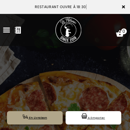
×
RESTAURANT OUVRE À 18:30
0
ACCUEIL
LA CARTE
VOTRE COMPTE
NOTRE RESTAURANT
VOS AVIS
En Livraison
A Emporter
MENTIONS LÉGALES