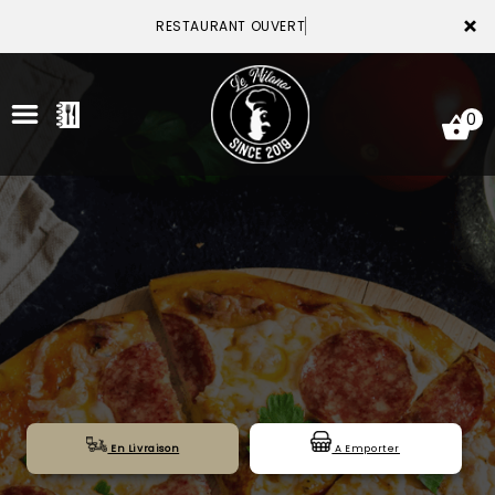
×
RESTAURANT OUVERT
0
ACCUEIL
LA CARTE
VOTRE COMPTE
NOTRE RESTAURANT
VOS AVIS
En Livraison
A Emporter
MENTIONS LÉGALES