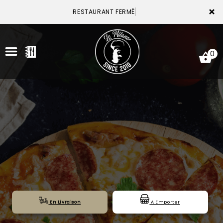
×
RESTAURANT FER
0
ACCUEIL
LA CARTE
VOTRE COMPTE
NOTRE RESTAURANT
VOS AVIS
En Livraison
A Emporter
MENTIONS LÉGALES