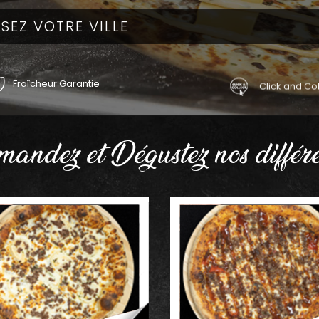
Fraîcheur Garantie
Click and Col
andez et Dégustez nos différe
AJOUTER
AJOUTER