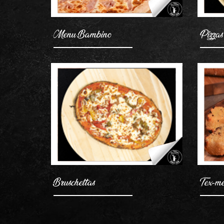
Menu Bambino
Pizzas
Bruschettas
Tex-m