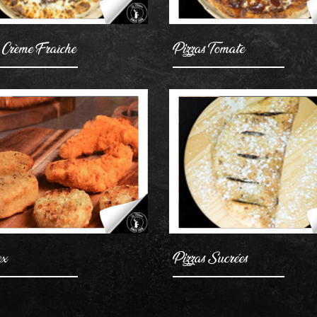
 Crème Fraîche
Pizzas Tomate
AJOUTER
AJOUTER
ex
Pizzas Sucrées