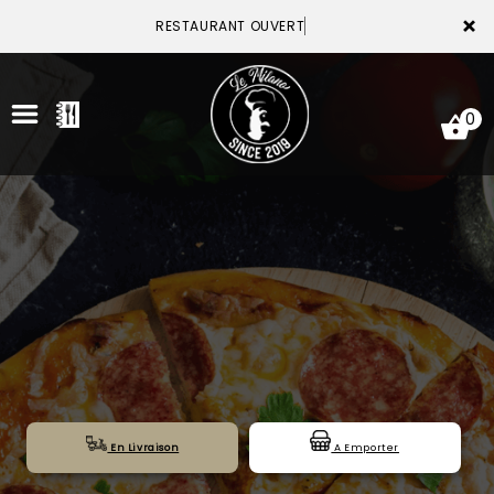
×
RESTAURANT OUVERT
0
ACCUEIL
LA CARTE
VOTRE COMPTE
NOTRE RESTAURANT
VOS AVIS
En Livraison
A Emporter
MENTIONS LÉGALES