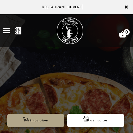
×
RESTAURANT OUVERT
0
ACCUEIL
LA CARTE
VOTRE COMPTE
NOTRE RESTAURANT
VOS AVIS
En Livraison
A Emporter
MENTIONS LÉGALES